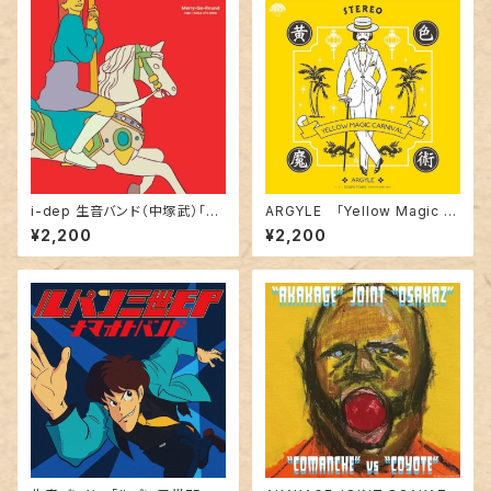
i-dep 生音バンド（中塚武）「メ
ARGYLE 「Yellow Magic C
リーゴーランド」7inch
arnival / Down Town(Toshi
¥2,200
¥2,200
ya Arai Remix) 」