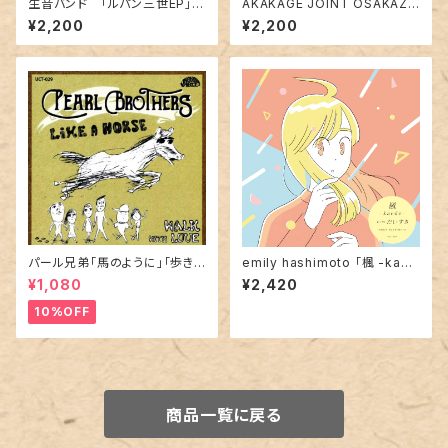
生音バンド 「ルパン三世EP」7i
AKAKAGE JOINT OSAKAZ
nch
「Comanche」７インチアナログ
¥2,200
¥2,200
パール兄弟「馬のように」「歩きラ
emily hashimoto 「楓 -kaed
ブ」
e- /だいすき 」7inch
¥1,080
¥2,420
10%OFF
商品一覧に戻る