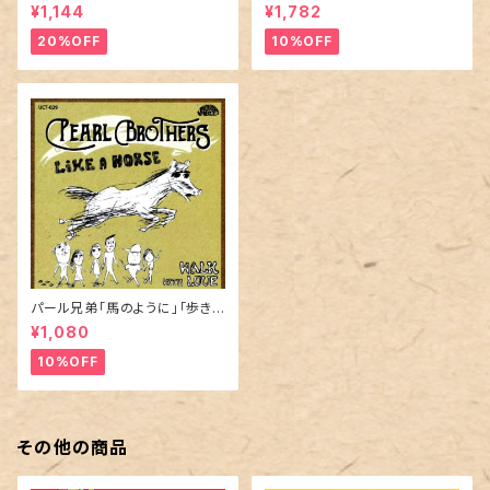
g 」「 Across The Universe」
¥1,144
¥1,782
20%OFF
10%OFF
パール兄弟「馬のように」「歩きラ
ブ」
¥1,080
10%OFF
その他の商品