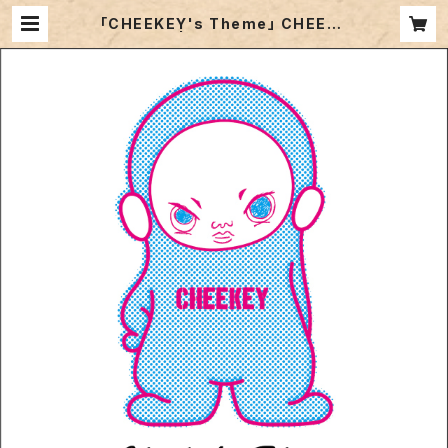
「CHEEKEY's Theme」 CHEEKE
Y 7inch | unchatable record
s