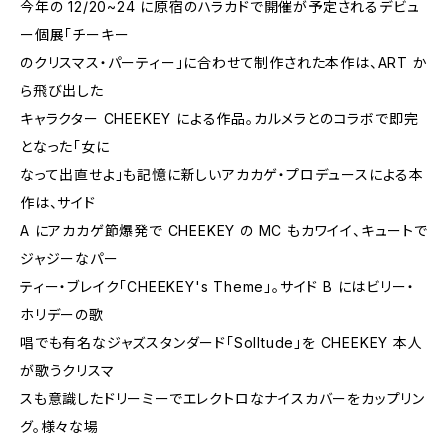
今年の 12/20~24 に原宿のハラカドで開催が予定されるデビュ
ー個展「チーキー
のクリスマス・パーティー」に合わせて制作された本作は、ART か
ら飛び出した
キャラクター CHEEKEY による作品。カルメラとのコラボで即完
となった「女に
なって出直せよ」も記憶に新しいアカカゲ・プロデュースによる本
作は、サイド
A にアカカゲ節爆発で CHEEKEY の MC もカワイイ、キュートで
ジャジーなパー
ティー・ブレイク「CHEEKEY's Theme」。サイド B にはビリー・
ホリデーの歌
唱でも有名なジャズスタンダード「SolItude」を CHEEKEY 本人
が歌うクリスマ
スも意識したドリーミーでエレクトロなナイスカバーをカップリン
グ。様々な場