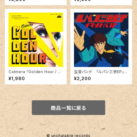
ya Arai Remix) 」
Calmera 「Golden Hour / D
生音バンド 「ルパン三世EP」7i
esafinado feat.akiko」
nch
¥1,980
¥2,200
商品一覧に戻る
© unchatable records