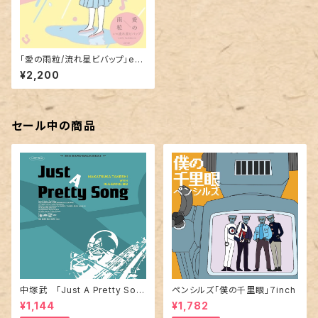
「愛の雨粒/流れ星ビバップ」emi
ly hashimoto 7inch
¥2,200
セール中の商品
中塚武 「Just A Pretty Son
ペンシルズ「僕の千里眼」７inch
g 」「 Across The Universe」
¥1,144
¥1,782