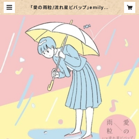
「愛の雨粒/流れ星ビバップ」emily h
ashimoto 7inch | unchatabl
e records