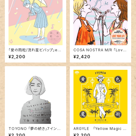
「愛の雨粒/流れ星ビバップ」emi
COSA NOSTRA M/R 「Love
ly hashimoto 7inch
Your Life / I'm In The Moo
¥2,200
¥2,420
d For Dancing」7inch
TOYONO 「夢の続き」7インチ
ARGYLE 「Yellow Magic C
アナログ
arnival / Down Town(Toshi
¥2,200
¥2,200