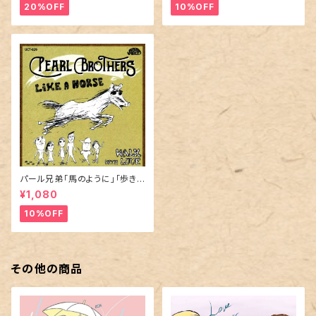
20%OFF
10%OFF
パール兄弟「馬のように」「歩きラ
ブ」
¥1,080
10%OFF
その他の商品